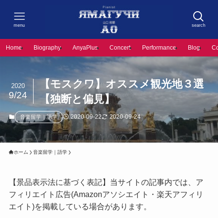
menu
search
Home
Biography
AnyaPlus
Concert
Performance
Blog
C
【モスクワ】オススメ観光地３選
2020
9/24
【独断と偏見】
2020-09-22
2020-09-24
音楽留学｜語学
ホーム
音楽留学｜語学
【景品表示法に基づく表記】当サイトの記事内では、ア
フィリエイト広告(Amazonアソシエイト・楽天アフィリ
エイト)を掲載している場合があります。