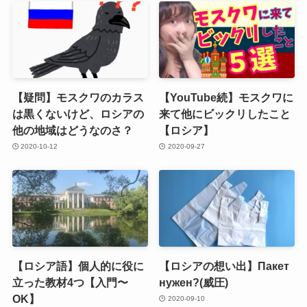
【疑問】モスクワのカラス
【YouTube続】モスクワに
は黒くないけど、ロシアの
来て他にビックリしたこと
他の地域はどうなのさ？
【ロシア】
2020-10-12
2020-09-27
【ロシア語】個人的に役に
【ロシアの想い出】Пакет
立った教材4つ【入門〜
нужен?(威圧)
OK】
2020-09-10