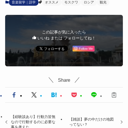
音楽留学｜語学
オススメ
モスクワ
ロシア
観光
この記事が気に入ったら
いいね または フォローしてね！
Follow Me
Share
【経験談あり】行動力皆無
【雑談】夢の中だけの地図
なので行動するのに必要な
ってない？
事を考えた