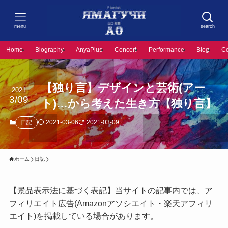
menu
search
Home
Biography
AnyaPlus
Concert
Performance
Blog
C
【独り言】デザインと芸術(アー
2021
3/09
ト)…から考えた生き方【独り言】
2021-03-06
2021-03-09
日記
ホーム
日記
【景品表示法に基づく表記】当サイトの記事内では、ア
フィリエイト広告(Amazonアソシエイト・楽天アフィリ
エイト)を掲載している場合があります。