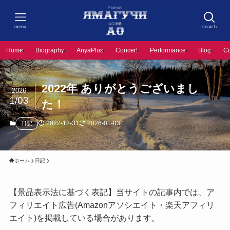
menu
search
Home
Biography
AnyaPlus
Concert
Performance
Blog
C
2022年 ありがとうございまし
2026
1/03
た！
2022-12-31
2026-01-03
日記
ホーム
日記
【景品表示法に基づく表記】当サイトの記事内では、ア
フィリエイト広告(Amazonアソシエイト・楽天アフィリ
エイト)を掲載している場合があります。