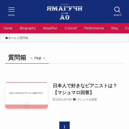
menu
search
Home
Biography
AnyaPlus
Concert
Performance
Blog
C
ホーム
質問箱
質問箱
– tag –
日本人で好きなピアニストは？
【マシュマロ回答】
2021-07-02
マシュマロ回答
1